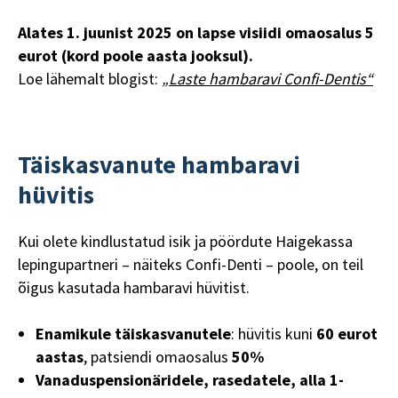
Alates 1. juunist 2025 on lapse visiidi omaosalus 5
eurot (kord poole aasta jooksul).
Loe lähemalt blogist:
„Laste hambaravi Confi-Dentis“
Täiskasvanute hambaravi
hüvitis
Kui olete kindlustatud isik ja pöördute Haigekassa
lepingupartneri – näiteks Confi-Denti – poole, on teil
õigus kasutada hambaravi hüvitist.
Enamikule täiskasvanutele
: hüvitis kuni
60 eurot
aastas
, patsiendi omaosalus
50%
Vanaduspensionäridele, rasedatele, alla 1-