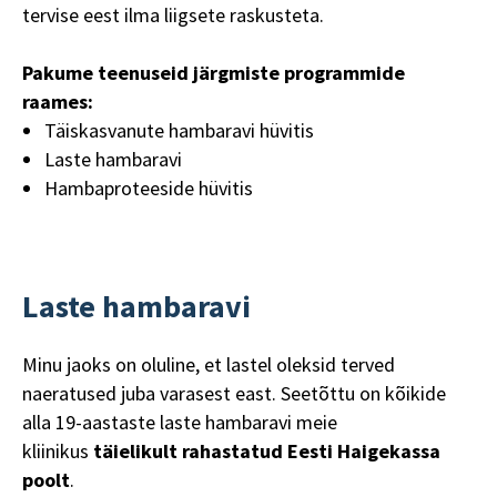
tervise eest ilma liigsete raskusteta.
Pakume teenuseid järgmiste programmide
raames:
Täiskasvanute hambaravi hüvitis
Laste hambaravi
Hambaproteeside hüvitis
Laste hambaravi
Minu jaoks on oluline, et lastel oleksid terved
naeratused juba varasest east. Seetõttu on kõikide
alla 19-aastaste laste hambaravi meie
kliinikus
täielikult rahastatud Eesti Haigekassa
poolt
.