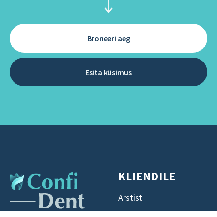
Broneeri aeg
Esita küsimus
KLIENDILE
Arstist
Teenused ja hinnad