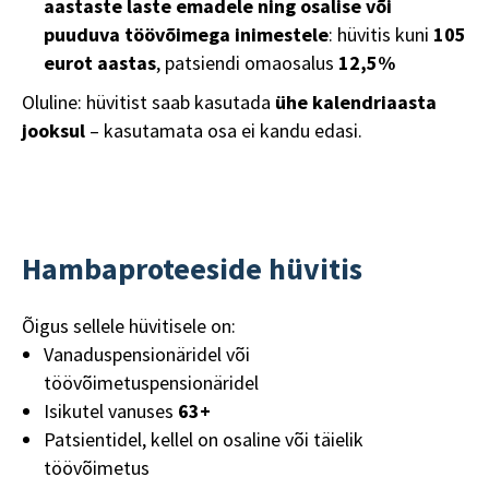
aastaste laste emadele ning osalise või
puuduva töövõimega inimestele
: hüvitis kuni
105
eurot aastas
, patsiendi omaosalus
12,5%
Oluline: hüvitist saab kasutada
ühe kalendriaasta
jooksul
– kasutamata osa ei kandu edasi.
Hambaproteeside hüvitis
Õigus sellele hüvitisele on:
Vanaduspensionäridel või
töövõimetuspensionäridel
Isikutel vanuses
63+
Patsientidel, kellel on osaline või täielik
töövõimetus